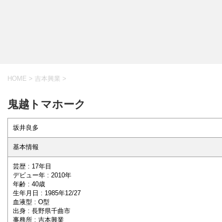
HOME
>
吉本興業
>
鬼越トマホーク
坂井良多
基本情報
芸歴 : 17年目
デビュー年 : 2010年
年齢 : 40歳
生年月日 : 1985年12/27
血液型 : O型
出身 : 長野県千曲市
事務所 : 吉本興業