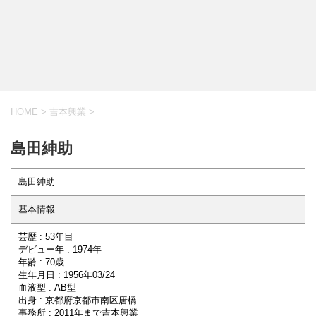
HOME
>
吉本興業
>
島田紳助
島田紳助
基本情報
芸歴 : 53年目
デビュー年 : 1974年
年齢 : 70歳
生年月日 : 1956年03/24
血液型 : AB型
出身 : 京都府京都市南区唐橋
事務所 : 2011年まで吉本興業