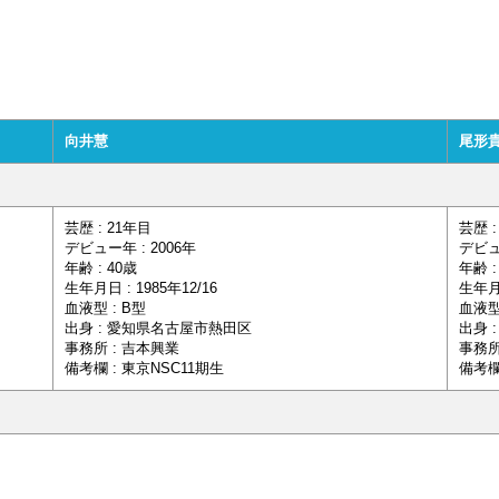
向井慧
尾形
芸歴 : 21年目
芸歴 :
デビュー年 : 2006年
デビュ
年齢 : 40歳
年齢 :
生年月日 : 1985年12/16
生年月日
血液型 : B型
血液型
出身 : 愛知県名古屋市熱田区
出身 
事務所 : 吉本興業
事務所
備考欄 : 東京NSC11期生
備考欄