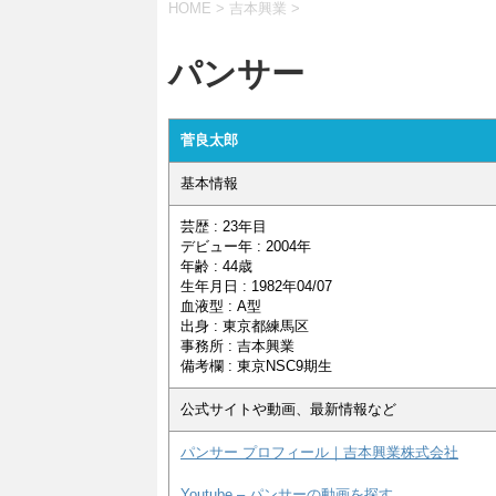
HOME
>
吉本興業
>
パンサー
菅良太郎
基本情報
芸歴 : 23年目
デビュー年 : 2004年
年齢 : 44歳
生年月日 : 1982年04/07
血液型 : A型
出身 : 東京都練馬区
事務所 : 吉本興業
備考欄 : 東京NSC9期生
公式サイトや動画、最新情報など
パンサー プロフィール｜吉本興業株式会社
Youtube – パンサーの動画を探す