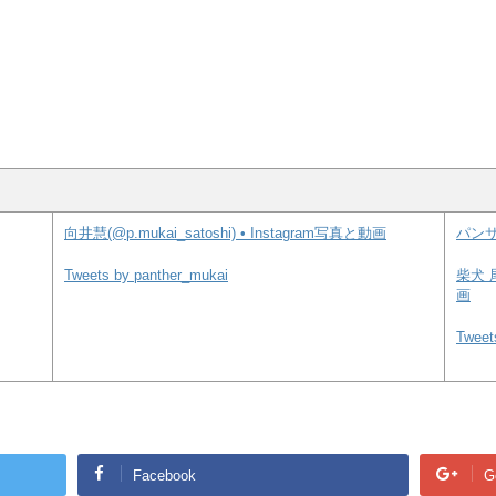
向井慧(@p.mukai_satoshi) • Instagram写真と動画
パンサ
Tweets by panther_mukai
柴犬 尾
画
Tweet
Facebook
G