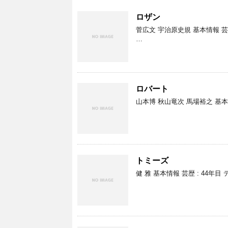
ロザン
菅広文 宇治原史規 基本情報 芸歴 :
…
ロバート
山本博 秋山竜次 馬場裕之 基本情報 
トミーズ
健 雅 基本情報 芸歴 : 44年目 デ