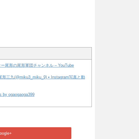
ー尾形の尾形軍団チャンネル – YouTube
形三九(@miku3_miku_9) • Instagram写真と動
s by ogaogaoga399
oogle+