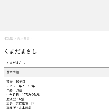
HOME
>
吉本興業
>
くまだまさし
くまだまさし
基本情報
芸歴 : 30年目
デビュー年 : 1997年
年齢 : 53歳
生年月日 : 1973年07/26
血液型 : A型
出身 : 東京都荒川区
事務所 : 吉本興業