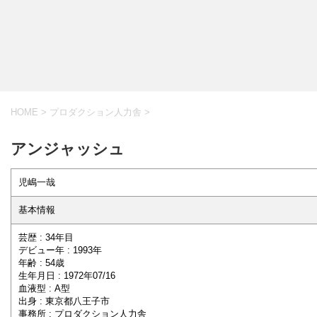
HOME
>
プロダクション人力舎
>
アンジャッシュ
児嶋一哉
基本情報
芸歴 : 34年目
デビュー年 : 1993年
年齢 : 54歳
生年月日 : 1972年07/16
血液型 : A型
出身 : 東京都八王子市
事務所 : プロダクション人力舎