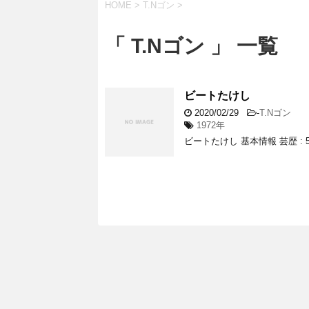
HOME
>
T.Nゴン
>
「 T.Nゴン 」 一覧
ビートたけし
2020/02/29
-
T.Nゴン
1972年
ビートたけし 基本情報 芸歴 : 55年